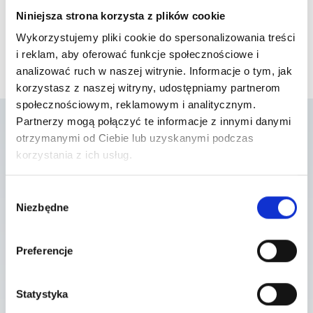
Niniejsza strona korzysta z plików cookie
Wykorzystujemy pliki cookie do spersonalizowania treści
i reklam, aby oferować funkcje społecznościowe i
analizować ruch w naszej witrynie. Informacje o tym, jak
korzystasz z naszej witryny, udostępniamy partnerom
społecznościowym, reklamowym i analitycznym.
Partnerzy mogą połączyć te informacje z innymi danymi
otrzymanymi od Ciebie lub uzyskanymi podczas
Lista placówek w
korzystania z ich usług.
których usługa jest
Wybór
Niezbędne
zgody
dostępna
Preferencje
Szpital Lubin
Statystyka
gen. Józefa Bema 5-6 , 59-300 Lubin