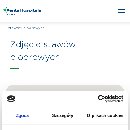
/
/
RTG
/
Zdjęcie
Penta Hospitals Polska
Badania diagnostyczne
stawów biodrowych
Zdjęcie stawów
biodrowych
Zgoda
Szczegóły
O plikach cookies