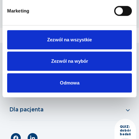
Marketing
Szpital Piaseczno
ul. A. Mickiewicza 39 , 05-500 Piaseczno
Zezwól na wszystkie
Penta Hospitals Polska
Zezwól na wybór
Odmowa
Nasza oferta
Dla pacjenta
QUIZ:
dobór
badań