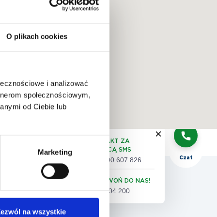
O plikach cookies
QUIZ:
dobór
badań
ołecznościowe i analizować
artnerom społecznościowym,
anymi od Ciebie lub
Telefon
KONTAKT ZA
POMOCĄ SMS
Marketing
Czat
+48 500 607 826
 pacjenta
ZADZWOŃ DO NAS!
61 86 04 200
eta satysfakcji pacjenta
ezwól na wszystkie