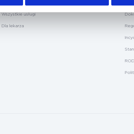
Badania diagnostyczne
Prz
Wszystkie usługi
Dok
Dla lekarza
Regu
Incy
Stan
RO
Poli