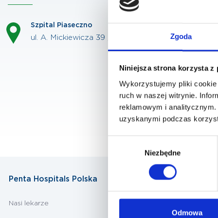
Szpital Piaseczno
Zgoda
ul. A. Mickiewicza 39 , 05-500 Piaseczno
Niniejsza strona korzysta z
Wykorzystujemy pliki cookie 
ruch w naszej witrynie. Inf
reklamowym i analitycznym. 
uzyskanymi podczas korzysta
Wybór
Niezbędne
zgody
Penta Hospitals Polska
Nasi lekarze
Odmowa