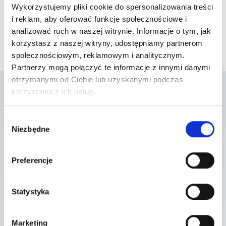
Wykorzystujemy pliki cookie do spersonalizowania treści
i reklam, aby oferować funkcje społecznościowe i
analizować ruch w naszej witrynie. Informacje o tym, jak
korzystasz z naszej witryny, udostępniamy partnerom
społecznościowym, reklamowym i analitycznym.
Partnerzy mogą połączyć te informacje z innymi danymi
otrzymanymi od Ciebie lub uzyskanymi podczas
korzystania z ich usług.
Lista placówek w
Wybór
Niezbędne
zgody
których usługa jest
dostępna
Preferencje
Statystyka
Szpital Piaseczno
ul. A. Mickiewicza 39 , 05-500 Piaseczno
Marketing