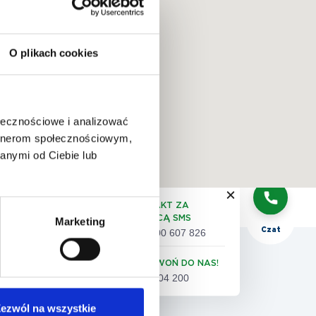
O plikach cookies
QUIZ:
dobór
badań
ołecznościowe i analizować
artnerom społecznościowym,
anymi od Ciebie lub
Telefon
KONTAKT ZA
POMOCĄ SMS
Marketing
Czat
+48 500 607 826
 pacjenta
ZADZWOŃ DO NAS!
61 86 04 200
eta satysfakcji pacjenta
ezwól na wszystkie