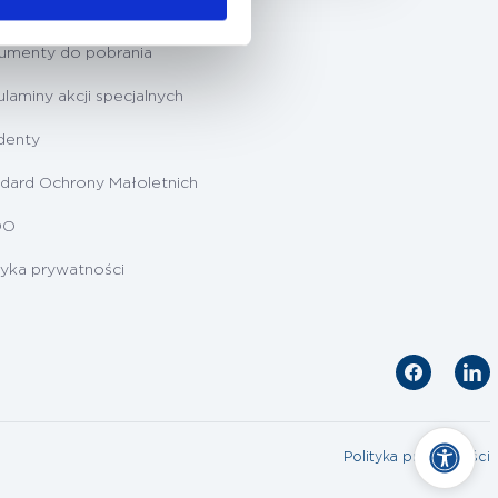
ygotowanie do badań
umenty do pobrania
laminy akcji specjalnych
denty
dard Ochrony Małoletnich
DO
tyka prywatności
Polityka prywatności