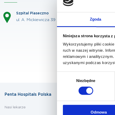
Szpital Piaseczno
Zgoda
ul. A. Mickiewicza 39 , 05-500 Piaseczno
Niniejsza strona korzysta z
Wykorzystujemy pliki cookie 
ruch w naszej witrynie. Inf
reklamowym i analitycznym. 
uzyskanymi podczas korzysta
Wybór
Niezbędne
zgody
Penta Hospitals Polska
Nasi lekarze
Odmowa