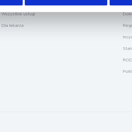
Badania diagnostyczne
Prz
Wszystkie usługi
Dok
Dla lekarza
Regu
Incy
Stan
RO
Poli