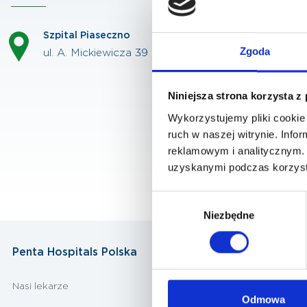
Szpital Piaseczno
Zgoda
ul. A. Mickiewicza 39 , 05-500 Piaseczno
Niniejsza strona korzysta z
Wykorzystujemy pliki cookie 
ruch w naszej witrynie. Inf
reklamowym i analitycznym. 
uzyskanymi podczas korzysta
Wybór
Niezbędne
zgody
Penta Hospitals Polska
Nasi lekarze
Odmowa