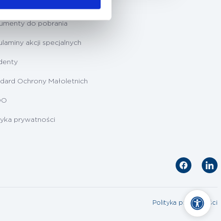
ygotowanie do badań
umenty do pobrania
laminy akcji specjalnych
denty
dard Ochrony Małoletnich
DO
tyka prywatności
Polityka prywatności