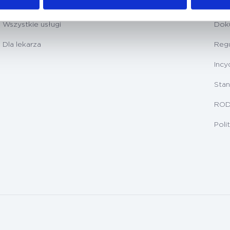
Badania diagnostyczne
Prz
Wszystkie usługi
Dok
Dla lekarza
Regu
Incy
Stan
RO
Poli