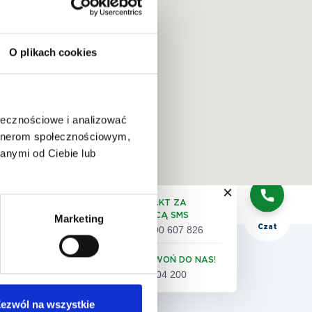
O plikach cookies
QUIZ:
dobór
badań
ołecznościowe i analizować
artnerom społecznościowym,
anymi od Ciebie lub
Telefon
KONTAKT ZA
POMOCĄ SMS
Marketing
Czat
+48 500 607 826
 pacjenta
ZADZWOŃ DO NAS!
61 86 04 200
eta satysfakcji pacjenta
ezwól na wszystkie