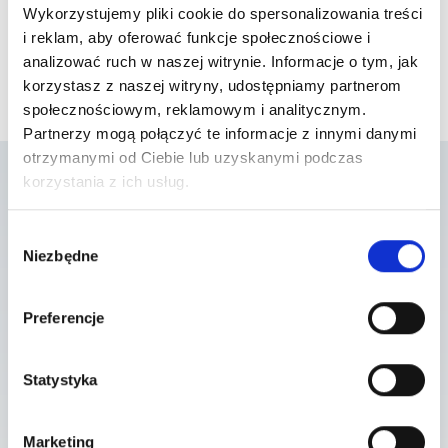
Wykorzystujemy pliki cookie do spersonalizowania treści
i reklam, aby oferować funkcje społecznościowe i
analizować ruch w naszej witrynie. Informacje o tym, jak
korzystasz z naszej witryny, udostępniamy partnerom
społecznościowym, reklamowym i analitycznym.
Partnerzy mogą połączyć te informacje z innymi danymi
otrzymanymi od Ciebie lub uzyskanymi podczas
korzystania z ich usług.
Lista placówek w
Wybór
Niezbędne
zgody
których usługa jest
dostępna
Preferencje
Statystyka
Szpital Piaseczno
ul. A. Mickiewicza 39 , 05-500 Piaseczno
Marketing