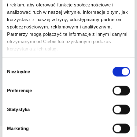
i reklam, aby oferować funkcje społecznościowe i
analizować ruch w naszej witrynie. Informacje o tym, jak
korzystasz z naszej witryny, udostępniamy partnerom
społecznościowym, reklamowym i analitycznym.
Partnerzy mogą połączyć te informacje z innymi danymi
otrzymanymi od Ciebie lub uzyskanymi podczas
korzystania z ich usług.
Lista placówek w
Wybór
których usługa jest
Niezbędne
zgody
dostępna
Preferencje
Statystyka
Szpital Piaseczno
ul. A. Mickiewicza 39 , 05-500 Piaseczno
Marketing