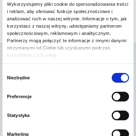
Wykorzystujemy pliki cookie do spersonalizowania treści
i reklam, aby oferować funkcje społecznościowe i
analizować ruch w naszej witrynie. Informacje o tym, jak
korzystasz z naszej witryny, udostępniamy partnerom
społecznościowym, reklamowym i analitycznym.
Partnerzy mogą połączyć te informacje z innymi danymi
otrzymanymi od Ciebie lub uzyskanymi podczas
korzystania z ich usług.
Lista placówek w
Wybór
Niezbędne
zgody
których usługa jest
dostępna
Preferencje
Statystyka
Szpital Piaseczno
ul. A. Mickiewicza 39 , 05-500 Piaseczno
Marketing