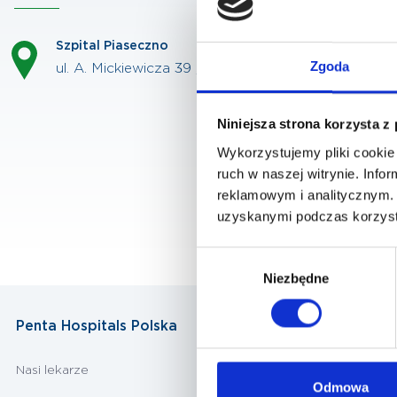
Szpital Piaseczno
Zgoda
ul. A. Mickiewicza 39 , 05-500 Piaseczno
Niniejsza strona korzysta z
Wykorzystujemy pliki cookie 
ruch w naszej witrynie. Inf
reklamowym i analitycznym. 
uzyskanymi podczas korzysta
Wybór
Niezbędne
zgody
Penta Hospitals Polska
Nasi lekarze
Odmowa