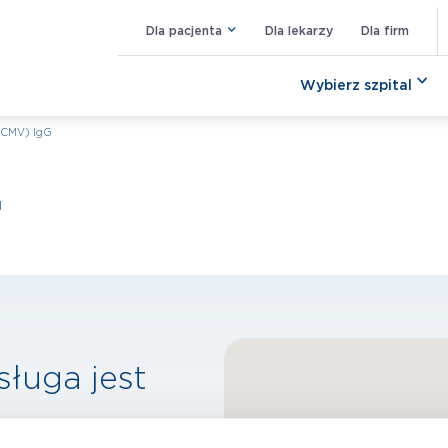
Dla pacjenta
Dla lekarzy
Dla firm
Wybierz szpital
(CMV) IgG
G
sługa jest