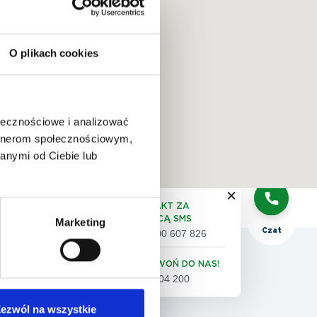
O plikach cookies
QUIZ:
dobór
badań
ołecznościowe i analizować
artnerom społecznościowym,
anymi od Ciebie lub
Telefon
KONTAKT ZA
POMOCĄ SMS
Marketing
Czat
+48 500 607 826
 pacjenta
ZADZWOŃ DO NAS!
61 86 04 200
eta satysfakcji pacjenta
ezwól na wszystkie