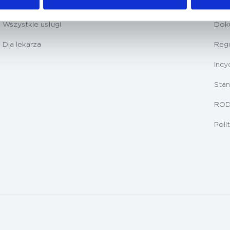
Badania diagnostyczne
Prz
Wszystkie usługi
Dok
Dla lekarza
Regu
Incy
Stan
RO
Poli