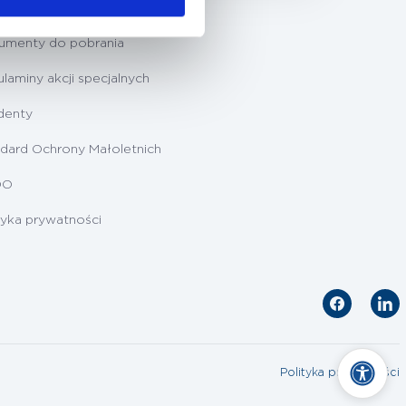
ygotowanie do badań
umenty do pobrania
laminy akcji specjalnych
denty
dard Ochrony Małoletnich
DO
tyka prywatności
Polityka prywatności