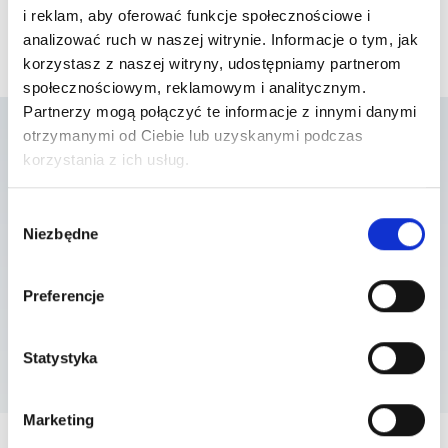
i reklam, aby oferować funkcje społecznościowe i
analizować ruch w naszej witrynie. Informacje o tym, jak
korzystasz z naszej witryny, udostępniamy partnerom
społecznościowym, reklamowym i analitycznym.
Partnerzy mogą połączyć te informacje z innymi danymi
otrzymanymi od Ciebie lub uzyskanymi podczas
korzystania z ich usług.
Lista placówek w
Wybór
których usługa jest
Niezbędne
zgody
dostępna
Preferencje
Statystyka
Szpital Piaseczno
ul. A. Mickiewicza 39 , 05-500 Piaseczno
Marketing