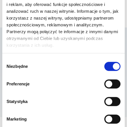
i reklam, aby oferować funkcje społecznościowe i
analizować ruch w naszej witrynie. Informacje o tym, jak
korzystasz z naszej witryny, udostępniamy partnerom
społecznościowym, reklamowym i analitycznym.
Partnerzy mogą połączyć te informacje z innymi danymi
otrzymanymi od Ciebie lub uzyskanymi podczas
korzystania z ich usług.
Lista placówek w
Wybór
których usługa jest
Niezbędne
zgody
dostępna
Preferencje
Statystyka
Szpital Piaseczno
ul. A. Mickiewicza 39 , 05-500 Piaseczno
Marketing