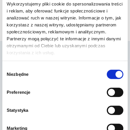
Wykorzystujemy pliki cookie do spersonalizowania treści
i reklam, aby oferować funkcje społecznościowe i
analizować ruch w naszej witrynie. Informacje o tym, jak
korzystasz z naszej witryny, udostępniamy partnerom
społecznościowym, reklamowym i analitycznym.
Partnerzy mogą połączyć te informacje z innymi danymi
otrzymanymi od Ciebie lub uzyskanymi podczas
korzystania z ich usług.
Lista placówek w
Wybór
Niezbędne
zgody
których usługa jest
dostępna
Preferencje
Statystyka
Szpital Piaseczno
ul. A. Mickiewicza 39 , 05-500 Piaseczno
Marketing