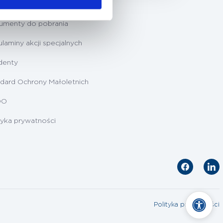
ygotowanie do badań
umenty do pobrania
laminy akcji specjalnych
denty
dard Ochrony Małoletnich
DO
tyka prywatności
Polityka prywatności