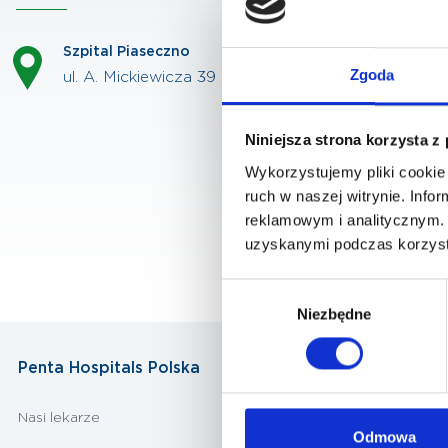
Szpital Piaseczno
Zgoda
ul. A. Mickiewicza 39 , 05-500 Piaseczno
Niniejsza strona korzysta z
Wykorzystujemy pliki cookie 
ruch w naszej witrynie. Inf
reklamowym i analitycznym. 
uzyskanymi podczas korzysta
Wybór
Niezbędne
zgody
Penta Hospitals Polska
Nasi lekarze
Odmowa