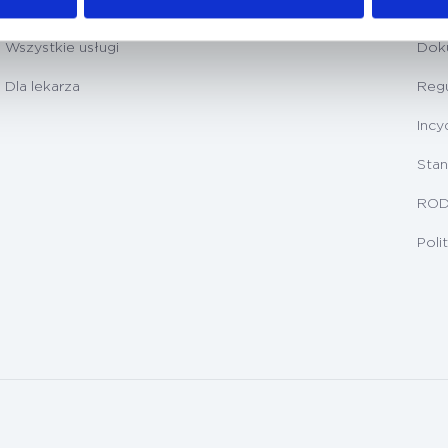
Badania diagnostyczne
Prz
Wszystkie usługi
Dok
Dla lekarza
Regu
Incy
Stan
RO
Poli