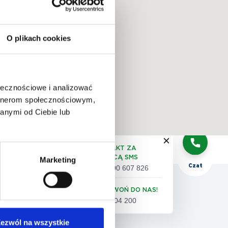
O plikach cookies
QUIZ:
dobór
badań
ołecznościowe i analizować
artnerom społecznościowym,
anymi od Ciebie lub
Telefon
KONTAKT ZA
POMOCĄ SMS
Marketing
Czat
+48 500 607 826
 pacjenta
ZADZWOŃ DO NAS!
61 86 04 200
eta satysfakcji pacjenta
ezwól na wszystkie