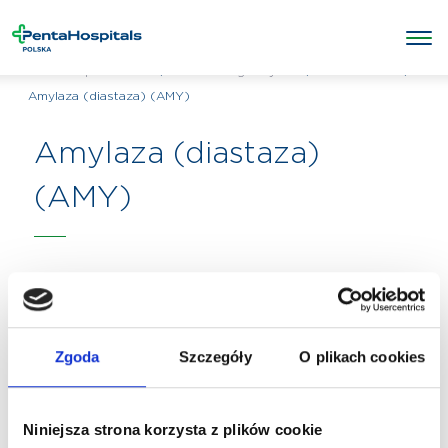
/
/
Laboratorium
/
Penta Hospitals Polska
Badania diagnostyczne
Amylaza (diastaza) (AMY)
Amylaza (diastaza)
(AMY)
Zgoda
Szczegóły
O plikach cookies
Niniejsza strona korzysta z plików cookie