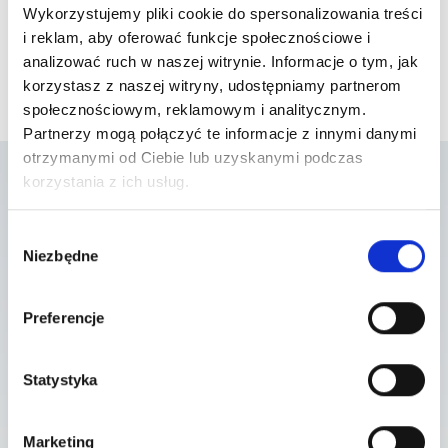
Wykorzystujemy pliki cookie do spersonalizowania treści
i reklam, aby oferować funkcje społecznościowe i
analizować ruch w naszej witrynie. Informacje o tym, jak
korzystasz z naszej witryny, udostępniamy partnerom
społecznościowym, reklamowym i analitycznym.
Partnerzy mogą połączyć te informacje z innymi danymi
otrzymanymi od Ciebie lub uzyskanymi podczas
korzystania z ich usług.
Lista placówek w
Wybór
Niezbędne
zgody
których usługa jest
dostępna
Preferencje
Statystyka
Szpital Piaseczno
ul. A. Mickiewicza 39 , 05-500 Piaseczno
Marketing