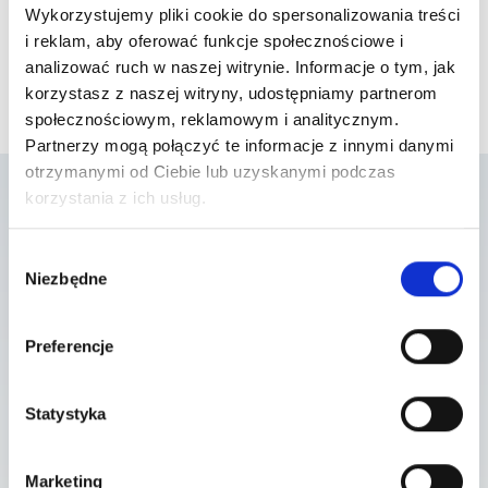
Wykorzystujemy pliki cookie do spersonalizowania treści
i reklam, aby oferować funkcje społecznościowe i
analizować ruch w naszej witrynie. Informacje o tym, jak
korzystasz z naszej witryny, udostępniamy partnerom
społecznościowym, reklamowym i analitycznym.
Partnerzy mogą połączyć te informacje z innymi danymi
otrzymanymi od Ciebie lub uzyskanymi podczas
korzystania z ich usług.
Lista placówek w
Wybór
Niezbędne
zgody
których usługa jest
dostępna
Preferencje
Statystyka
Szpital Piaseczno
ul. A. Mickiewicza 39 , 05-500 Piaseczno
Marketing