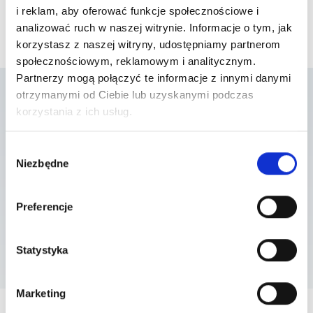
i reklam, aby oferować funkcje społecznościowe i
analizować ruch w naszej witrynie. Informacje o tym, jak
korzystasz z naszej witryny, udostępniamy partnerom
społecznościowym, reklamowym i analitycznym.
Partnerzy mogą połączyć te informacje z innymi danymi
otrzymanymi od Ciebie lub uzyskanymi podczas
korzystania z ich usług.
Lista placówek w
Wybór
których usługa jest
Niezbędne
zgody
dostępna
Preferencje
Statystyka
Szpital Piaseczno
ul. A. Mickiewicza 39 , 05-500 Piaseczno
Marketing