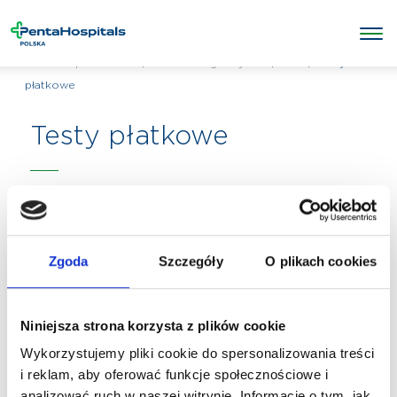
/
/
Inne
/
Testy
Penta Hospitals Polska
Badania diagnostyczne
płatkowe
Testy płatkowe
Zgoda
Szczegóły
O plikach cookies
Niniejsza strona korzysta z plików cookie
Wykorzystujemy pliki cookie do spersonalizowania treści
i reklam, aby oferować funkcje społecznościowe i
analizować ruch w naszej witrynie. Informacje o tym, jak