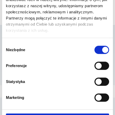
korzystasz z naszej witryny, udostępniamy partnerom
społecznościowym, reklamowym i analitycznym.
Partnerzy mogą połączyć te informacje z innymi danymi
otrzymanymi od Ciebie lub uzyskanymi podczas
korzystania z ich usług.
Lista placówek w
Wybór
Niezbędne
zgody
których usługa jest
Preferencje
dostępna
Statystyka
Marketing
Penta Hospitals Polska