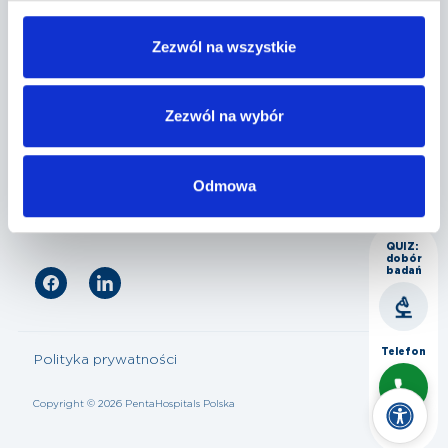
Penta Hospitals Polska
Zezwól na wszystkie
Nasza oferta
Zezwól na wybór
Odmowa
Dla pacjenta
QUIZ:
dobór
badań
Telefon
Polityka prywatności
Copyright © 2026 PentaHospitals Polska
Czat