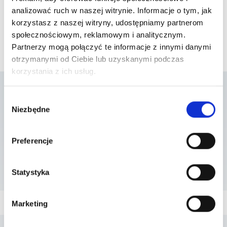
analizować ruch w naszej witrynie. Informacje o tym, jak
korzystasz z naszej witryny, udostępniamy partnerom
społecznościowym, reklamowym i analitycznym.
Partnerzy mogą połączyć te informacje z innymi danymi
otrzymanymi od Ciebie lub uzyskanymi podczas
korzystania z ich usług.
Wybór
Lista placówek w
Niezbędne
zgody
których usługa jest
Preferencje
dostępna
Statystyka
Marketing