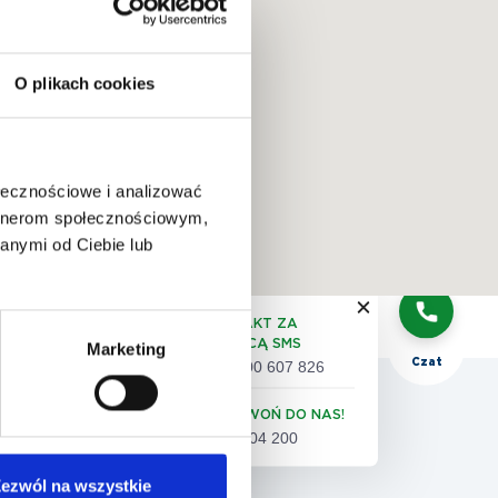
O plikach cookies
QUIZ:
dobór
badań
ołecznościowe i analizować
artnerom społecznościowym,
anymi od Ciebie lub
Telefon
KONTAKT ZA
POMOCĄ SMS
Marketing
Czat
+48 500 607 826
 pacjenta
ZADZWOŃ DO NAS!
61 86 04 200
eta satysfakcji pacjenta
ezwól na wszystkie