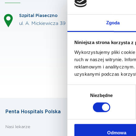
Szpital Piaseczno
Zgoda
ul. A. Mickiewicza 39 , 05-500 Piaseczno
Niniejsza strona korzysta z
Wykorzystujemy pliki cookie 
ruch w naszej witrynie. Inf
reklamowym i analitycznym. 
uzyskanymi podczas korzysta
Wybór
Niezbędne
zgody
Penta Hospitals Polska
Nasi lekarze
Odmowa