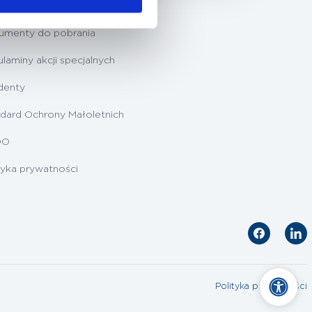
ygotowanie do badań
umenty do pobrania
laminy akcji specjalnych
denty
dard Ochrony Małoletnich
DO
tyka prywatności
Polityka prywatności