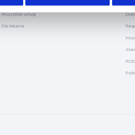
Badania diagnostyczne
Prz
Wszystkie usługi
Dok
Dla lekarza
Regu
Incy
Stan
RO
Poli