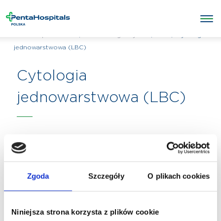
/
/
Inne
/
Cytologia
Penta Hospitals Polska
Badania diagnostyczne
jednowarstwowa (LBC)
Cytologia
jednowarstwowa (LBC)
Zgoda
Szczegóły
O plikach cookies
Niniejsza strona korzysta z plików cookie