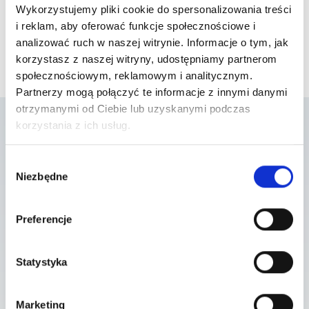
Wykorzystujemy pliki cookie do spersonalizowania treści
i reklam, aby oferować funkcje społecznościowe i
analizować ruch w naszej witrynie. Informacje o tym, jak
korzystasz z naszej witryny, udostępniamy partnerom
społecznościowym, reklamowym i analitycznym.
Partnerzy mogą połączyć te informacje z innymi danymi
otrzymanymi od Ciebie lub uzyskanymi podczas
korzystania z ich usług.
Lista placówek w
Wybór
Niezbędne
zgody
których usługa jest
dostępna
Preferencje
Statystyka
Szpital Piaseczno
ul. A. Mickiewicza 39 , 05-500 Piaseczno
Marketing