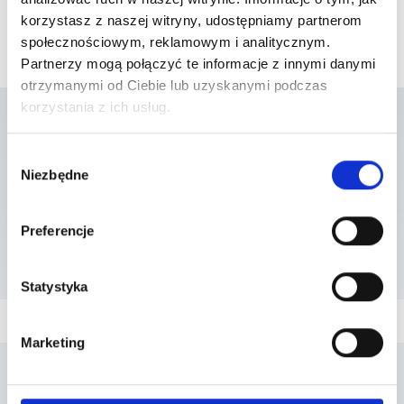
korzystasz z naszej witryny, udostępniamy partnerom
społecznościowym, reklamowym i analitycznym.
Partnerzy mogą połączyć te informacje z innymi danymi
otrzymanymi od Ciebie lub uzyskanymi podczas
korzystania z ich usług.
Lista placówek w
Wybór
Niezbędne
zgody
których usługa jest
Preferencje
dostępna
Statystyka
Marketing
Penta Hospitals Polska