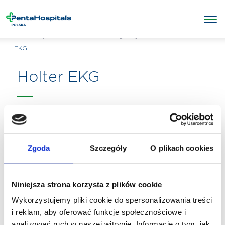
/
/
Holter
/
Holter
Penta Hospitals Polska
Badania diagnostyczne
EKG
Holter EKG
Zgoda
Szczegóły
O plikach cookies
Niniejsza strona korzysta z plików cookie
Wykorzystujemy pliki cookie do spersonalizowania treści
i reklam, aby oferować funkcje społecznościowe i
analizować ruch w naszej witrynie. Informacje o tym, jak