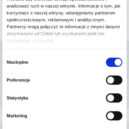
analizować ruch w naszej witrynie. Informacje o tym, jak
korzystasz z naszej witryny, udostępniamy partnerom
społecznościowym, reklamowym i analitycznym.
Partnerzy mogą połączyć te informacje z innymi danymi
otrzymanymi od Ciebie lub uzyskanymi podczas
korzystania z ich usług.
Wybór
Lista placówek w
Niezbędne
zgody
których usługa jest
Preferencje
dostępna
Statystyka
Marketing