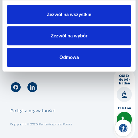
Penta Hospitals Polska
Zezwól na wszystkie
Nasza oferta
Zezwól na wybór
Odmowa
Dla pacjenta
QUIZ:
dobór
badań
Telefon
Polityka prywatności
Copyright © 2026 PentaHospitals Polska
Czat