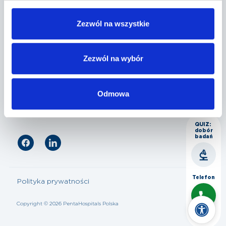
Penta Hospitals Polska
Zezwól na wszystkie
Nasza oferta
Zezwól na wybór
Odmowa
Dla pacjenta
QUIZ:
dobór
badań
Telefon
Polityka prywatności
Copyright © 2026 PentaHospitals Polska
Czat