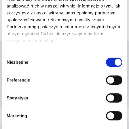
analizować ruch w naszej witrynie. Informacje o tym, jak
korzystasz z naszej witryny, udostępniamy partnerom
społecznościowym, reklamowym i analitycznym.
Partnerzy mogą połączyć te informacje z innymi danymi
otrzymanymi od Ciebie lub uzyskanymi podczas
korzystania z ich usług.
Wybór
Lista placówek w
Niezbędne
zgody
których usługa jest
Preferencje
dostępna
Statystyka
Marketing