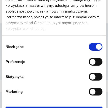
korzystasz z naszej witryny, udostępniamy partnerom
społecznościowym, reklamowym i analitycznym.
Partnerzy mogą połączyć te informacje z innymi danymi
otrzymanymi od Ciebie lub uzyskanymi podczas
korzystania z ich usług.
Lista placówek w
Wybór
Niezbędne
zgody
których usługa jest
Preferencje
dostępna
Statystyka
Marketing
Penta Hospitals Polska