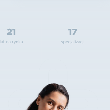
21
17
at na rynku
specjalizacji
l