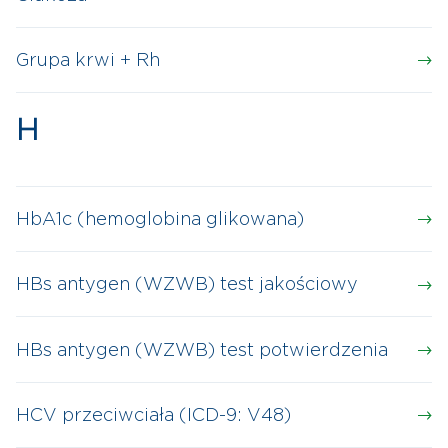
Grupa krwi + Rh
H
HbA1c (hemoglobina glikowana)
HBs antygen (WZWB) test jakościowy
HBs antygen (WZWB) test potwierdzenia
HCV przeciwciała (ICD-9: V48)