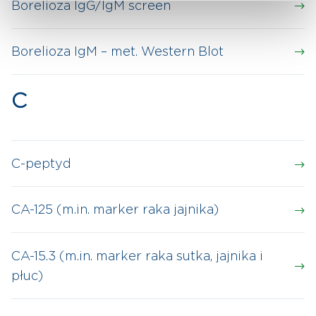
Borelioza IgG/IgM screen
Borelioza IgM – met. Western Blot
C
C-peptyd
CA-125 (m.in. marker raka jajnika)
CA-15.3 (m.in. marker raka sutka, jajnika i
płuc)