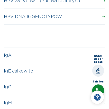
HPV 28 typów – pracownia Jfaryna
HPV DNA 16 GENOTYPÓW
I
IgA
QUIZ:
dobór
badań
IgE całkowite
Telefon
IgG
Czat
IgM