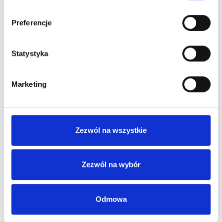
ortopeda, ginekolog)
Preferencje
Biopsja piersi
Statystyka
Biopsja piersi – ginekolog
Marketing
Biopsja prostaty – urolog
Biopsja zmian tarczycy
Zezwól na wszystkie
Bordetella pertusis IgM
Zezwól na wybór
Borelioza IgG met. Western Blot
Odmowa