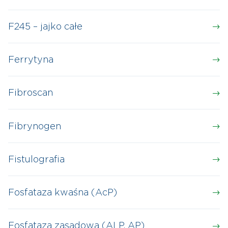
F245 – jajko całe
Ferrytyna
Fibroscan
Fibrynogen
Fistulografia
Fosfataza kwaśna (AcP)
Fosfataza zasadowa (ALP, AP)