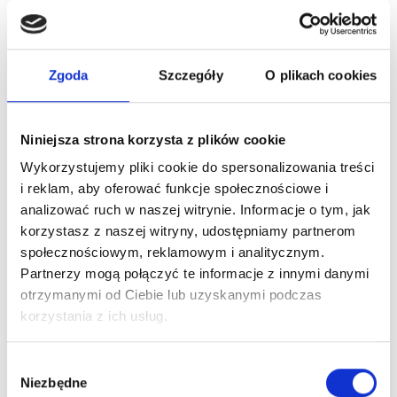
Białko CRP-ilościowo
Białko frakcje (elektroforeza,
Zgoda
Szczegóły
O plikach cookies
proteinogram)
Niniejsza strona korzysta z plików cookie
Białko monoklonalne (immunofiksacja)
Wykorzystujemy pliki cookie do spersonalizowania treści
i reklam, aby oferować funkcje społecznościowe i
Białko w DZM
analizować ruch w naszej witrynie. Informacje o tym, jak
korzystasz z naszej witryny, udostępniamy partnerom
społecznościowym, reklamowym i analitycznym.
Bilirubina całkowita
Partnerzy mogą połączyć te informacje z innymi danymi
otrzymanymi od Ciebie lub uzyskanymi podczas
Biopsja cienkoigłowa tarczycy
korzystania z ich usług.
Wybór
Biopsja narządów wewnętrznych (urolog,
Niezbędne
zgody