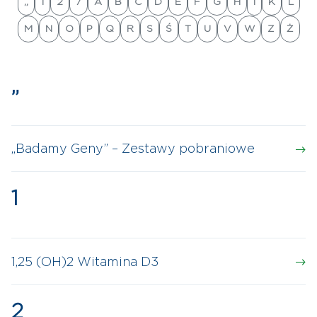
„
1
2
7
A
B
C
D
E
F
G
H
I
K
L
M
N
O
P
Q
R
S
Ś
T
U
V
W
Z
Ż
„
„Badamy Geny” – Zestawy pobraniowe
1
1,25 (OH)2 Witamina D3
2